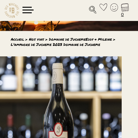
0
Accueil
>
Nos vins
>
Domaine de Juchepie
Eddy & Mileine
>
L'amphore de Juchepie
2023
Domaine de Juchepie