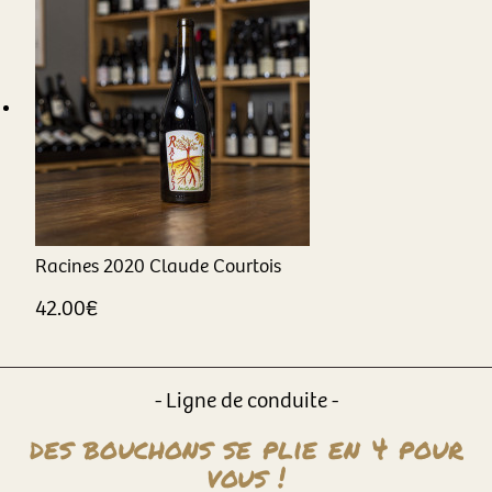
Racines
2020
Claude Courtois
42.00
€
- Ligne de conduite -
des bouchons se plie en 4 pour
vous !