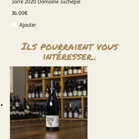
Jarre
2020
Domaine Juchepie
36.00
€
Ajouter
Ils pourraient vous
intéresser..