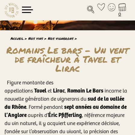
0
Accueil
>
Nos vins
>
Nos vignerons
>
Romains Le bars - Un vent
de fraîcheur à Tavel et
Lirac
Figure montante des
Tavel
Lirac
Romain Le Bars
appellations
et
,
incarne la
sud de la vallée
nouvelle génération de vignerons du
du Rhône
sept années au domaine de
. Formé pendant
l’Anglore
Éric Pfifferling
auprès d’
, référence majeure
du vin naturel, il y acquiert une expérience décisive,
fondée sur l’observation du vivant, la précision des