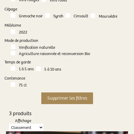
Vins rosés
Cépage
Grenache noir
Syrah
Cinsault
Mourvèdre
Millésime
2022
Mode de production
Vinification naturelle
Agriculture raisonnée et reconversion Bio
Temps de garde
1 à 5 ans
5 à 10 ans
Contenance
75 cl
3 produits
Affichage