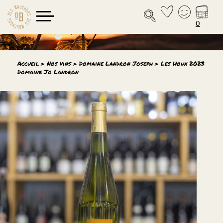
0
Accueil
>
Nos vins
>
Domaine Landron
Joseph
> Les Houx
2023
Domaine Jo Landron