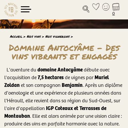
0
Accueil
>
Nos vins
>
Nos vignerons
>
Domaine Antocyâme - Des
vins vibrants et engagés
domaine Antocyâme
L'aventure du
débute avec
7,5 hectares
Muriel
l'acquisition de
de vignes par
Zoldan
Benjamin
et son compagnon
. Après un diplôme
d'oenologie et une expérience de plusieurs années dans
l'Hérault, elle revient dans sa région du Sud-Ouest, sur
IGP Coteaux et Terrasses de
l'aire d'appellation
Montauban
. Elle est alors animée par une vision claire :
produire des vins en parfaite harmonie avec la nature.