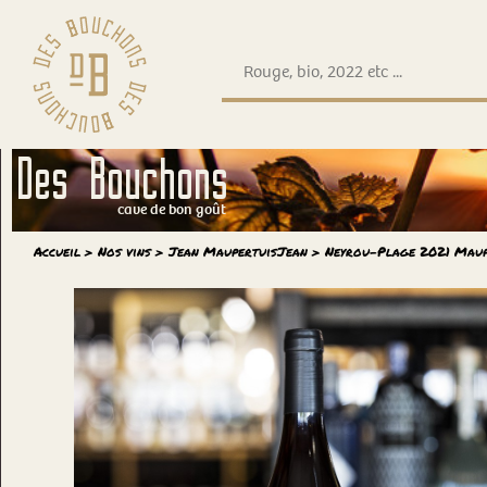
Des Bouchons
cave de bon goût
Accueil
>
Nos vins
>
Jean Maupertuis
Jean
> Neyrou-Plage
2021
Maup