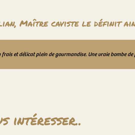
ian, Maître caviste le définit ain
 frais et délicat plein de gourmandise. Une vraie bombe de f
s intéresser..