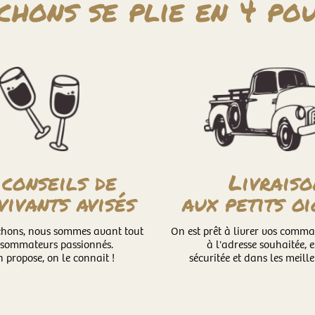
chons se plie en 4 pou
 conseils de
Livraiso
vivants avisés
aux petits o
chons, nous sommes avant tout
On est prêt à livrer vos comm
nsommateurs passionnés.
à l'adresse souhaitée, 
 propose, on le connait !
sécuritée et dans les meille