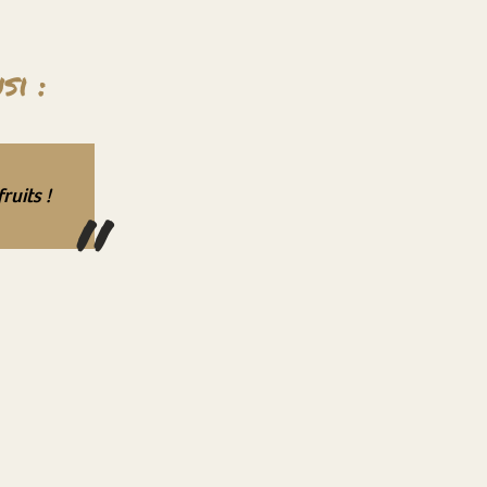
si :
ruits !