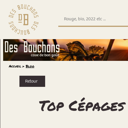
Des Bouchons
cave de bon goût
Accueil
>
Blog
Retour
Top Cépages